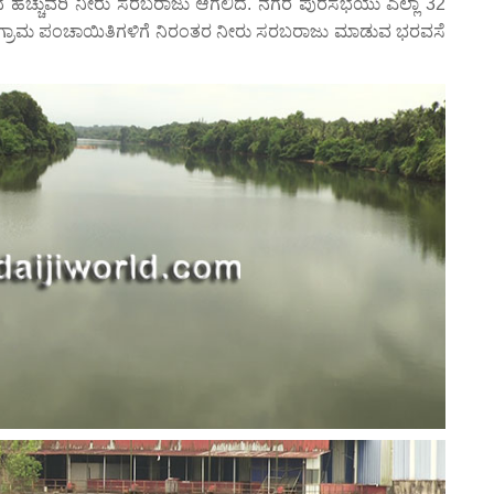
ದ ಹೆಚ್ಚುವರಿ ನೀರು ಸರಬರಾಜು ಆಗಲಿದೆ. ನಗರ ಪುರಸಭೆಯು ಎಲ್ಲಾ 32
ಕದ ಗ್ರಾಮ ಪಂಚಾಯಿತಿಗಳಿಗೆ ನಿರಂತರ ನೀರು ಸರಬರಾಜು ಮಾಡುವ ಭರವಸೆ