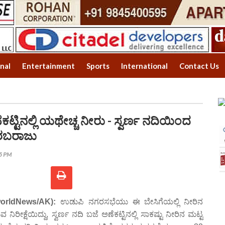
onal
Entertainment
Sports
International
Contact Us
ಟ್ಟಿನಲ್ಲಿ ಯಥೇಚ್ಚ ನೀರು - ಸ್ವರ್ಣ ನದಿಯಿಂದ
ಸರಬರಾಜು
05 PM
worldNews/AK):
ಉಡುಪಿ ನಗರಸಭೆಯು ಈ ಬೇಸಿಗೆಯಲ್ಲಿ ನೀರಿನ
ಿರೀಕ್ಷೆಯಿದ್ದು, ಸ್ವರ್ಣ ನದಿ ಬಜೆ ಅಣೆಕಟ್ಟಿನಲ್ಲಿ ಸಾಕಷ್ಟು ನೀರಿನ ಮಟ್ಟ