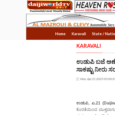
Home
Karavali
State / Nati
KARAVALI
ಉಡುಪಿ ಬಜೆ ಅಣೆಕ
ಸಾಕಷ್ಟು ನೀರು 
Mon, Apr 21 2025 05:00:
ಉಡುಪಿ, ಏ.21 (Daiji
ಕೊರತೆಯಿಂದ ಮುಕ್ತವಾಗುವ ನ