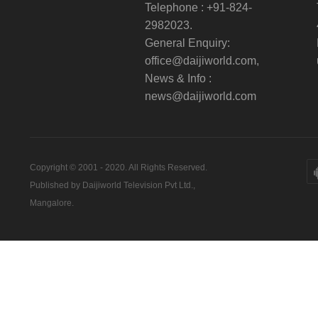
Telephone : +91-824-
2982023.
General Enquiry:
office@daijiworld.com,
News & Info :
news@daijiworld.com
Copyright © 2001 - 2020. All Rights Reserved.
Published by Daijiworld Television Pvt Ltd.,
Mangalore.