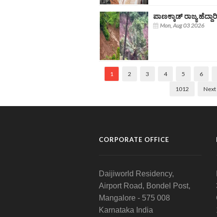
ಪಾಣಕ್ಕಾಡ್ ರಾಜ್ಯ ಹೆದ್ದಾ
Mon, Aug 03 2026
1
2
3
4
5
6
1012
Next
CORPORATE OFFICE
Daijiworld Residency,
Airport Road, Bondel Post,
Mangalore - 575 008
Karnataka India