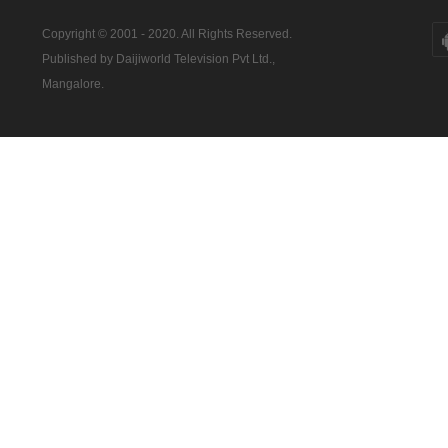
Copyright © 2001 - 2020. All Rights Reserved.
Published by Daijiworld Television Pvt Ltd.,
Mangalore.