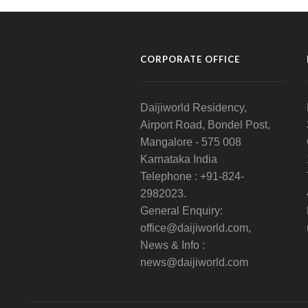
CORPORATE OFFICE
Daijiworld Residency,
Airport Road, Bondel Post,
Mangalore - 575 008
Karnataka India
Telephone : +91-824-
2982023.
General Enquiry:
office@daijiworld.com,
News & Info :
news@daijiworld.com