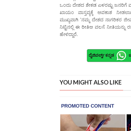
ಒಂದು ದೇಶದ ಶೇಕಡ ಏಳರಷ್ಟು ಜನರಿಗೆ ಮಾತ
ಖಾಯಂ ವಾಸ್ತವ್ಯಕ್ಕೆ ಅವಕಾಶ ನೀಡಲಾಗು
ಮುಖ್ಯವಾಗಿ ’ನಮ್ಮ ದೇಶದ ನಾಗರಿಕರ ಜೀವ
ನಿಟ್ಟಿನಲ್ಲಿ ಈ ರೀತಿಅ ವಲಸೆ ನೀತಿಯನ್ನು ರಚ
ಹೇಳಿದ್ದಾರೆ.
ದೈಜಿವರ್ಲ್ಡ್ ಕನ್ನಡ
ಚ
YOU MIGHT ALSO LIKE