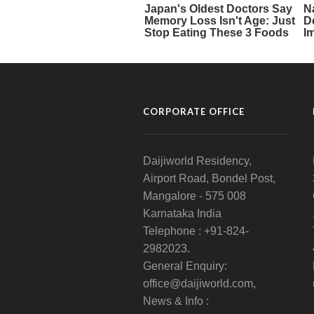
CORPORATE OFFICE
Daijiworld Residency,
Airport Road, Bondel Post,
Mangalore - 575 008
Karnataka India
Telephone : +91-824-
2982023.
General Enquiry:
office@daijiworld.com,
News & Info :