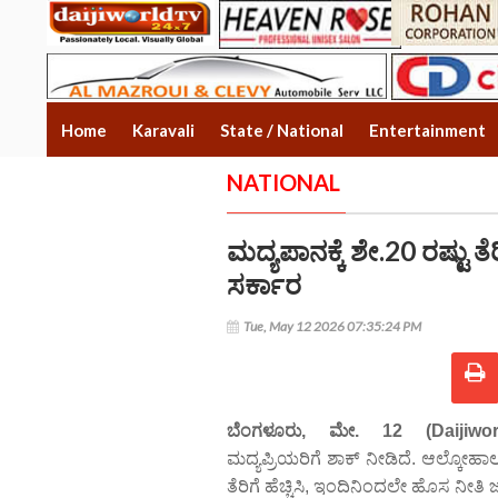
Home
Karavali
State / National
Entertainment
NATIONAL
ಮದ್ಯಪಾನಕ್ಕೆ ಶೇ.20 ರಷ್ಟು ತೆರಿ
ಸರ್ಕಾರ
Tue, May 12 2026 07:35:24 PM
ಬೆಂಗಳೂರು, ಮೇ. 12 (Daijiwor
ಮದ್ಯಪ್ರಿಯರಿಗೆ ಶಾಕ್ ನೀಡಿದೆ. ಆಲ್ಕ
ತೆರಿಗೆ ಹೆಚ್ಚಿಸಿ, ಇಂದಿನಿಂದಲೇ ಹೊಸ ನೀತಿ 