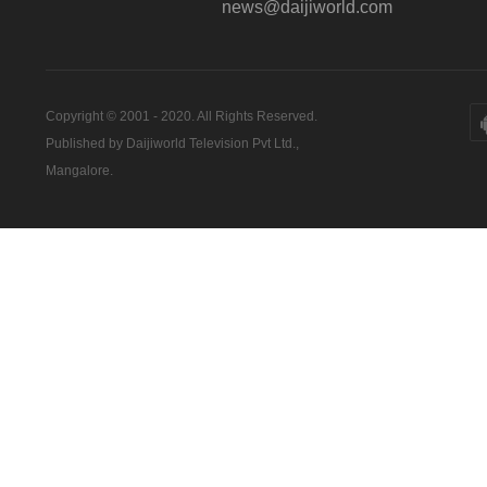
news@daijiworld.com
Copyright © 2001 - 2020. All Rights Reserved.
Published by Daijiworld Television Pvt Ltd.,
Mangalore.