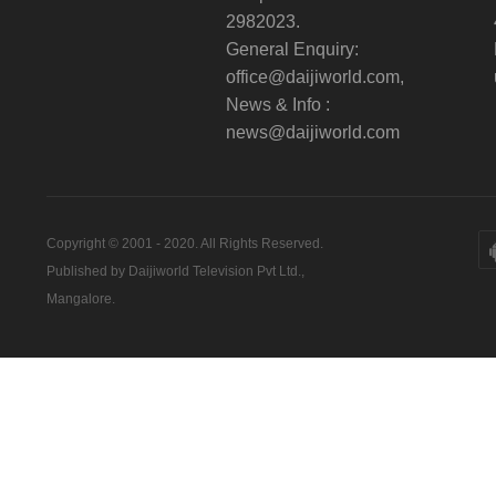
2982023.
General Enquiry:
office@daijiworld.com,
News & Info :
news@daijiworld.com
Copyright © 2001 - 2020. All Rights Reserved.
Published by Daijiworld Television Pvt Ltd.,
Mangalore.