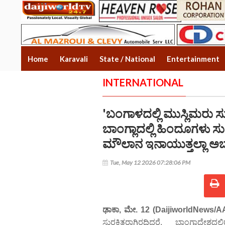
Home
Karavali
State / National
Entertainment
INTERNATIONAL
'ಬಂಗಾಳದಲ್ಲಿ ಮುಸ್ಲಿಮರು ಸುರಕ
ಬಾಂಗ್ಲಾದಲ್ಲಿ ಹಿಂದೂಗಳು ಸುರ
ಮೌಲಾನ ಇನಾಯುತ್ತಲ್ಲಾ ಅಬ್
Tue, May 12 2026 07:28:06 PM
ಢಾಕಾ, ಮೇ. 12 (DaijiworldNews/A
ಸುರಕ್ಷಿತರಾಗಿರದಿದ್ದರೆ, ಬಾಂಗ್ಲಾದೇಶ