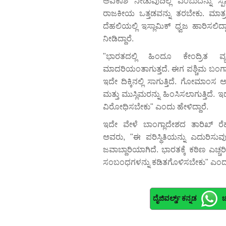
ಅವಕಾಶ ನೀಡುವುದಿಲ್ಲ ಎಂಬುದನ್ನು ಸ್ಪಷ
ರಾಜಕೀಯ ಒತ್ತಡವನ್ನು ತರಬೇಕು. ಮಾತ್ರ
ದೆಹಲಿಯಲ್ಲಿ ಇಸ್ಲಾಮಿಕ್ ಧ್ವಜ ಹಾರಿಸಲಿದ
ನೀಡಿದ್ದಾರೆ.
"ಭಾರತದಲ್ಲಿ ಹಿಂದೂ ಕೇಂದ್ರಿತ ವ್
ಮಾದರಿಯಂತಾಗುತ್ತದೆ. ಈಗ ಪಶ್ಚಿಮ ಬಂಗಾಳದ
ಇದೇ ದಿಕ್ಕಿನಲ್ಲಿ ಸಾಗುತ್ತಿದೆ. ಗೋಮಾಂಸ 
ಮತ್ತು ಮುಸ್ಲಿಮರನ್ನು ಹಿಂಸಿಸಲಾಗುತ್ತಿದೆ. 
ವಿರೋಧಿಸಬೇಕು" ಎಂದು ಹೇಳಿದ್ದಾರೆ.
ಇದೇ ವೇಳೆ ಬಾಂಗ್ಲಾದೇಶದ ತಾರಿಖ್ ರೆ
ಅವರು, "ಈ ಪರಿಸ್ಥಿತಿಯನ್ನು ಎದುರಿಸುವ
ಜವಾಬ್ದಾರಿಯಾಗಿದೆ. ಭಾರತಕ್ಕೆ ಕಠಿಣ ಎಚ್ಚರಿ
ಸಂಬಂಧಗಳನ್ನು ಕಡಿತಗೊಳಿಸಬೇಕು" ಎಂದು ತಿ
ದೈಜಿವರ್ಲ್ಡ್ ಕನ್ನಡ
ಚ