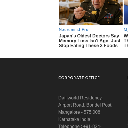
CORPORATE OFFICE
Daijiworld Residency,
Airport Road, Bondel Post,
Mangalore - 575 008
Karnataka India
Telephone : +91-824-