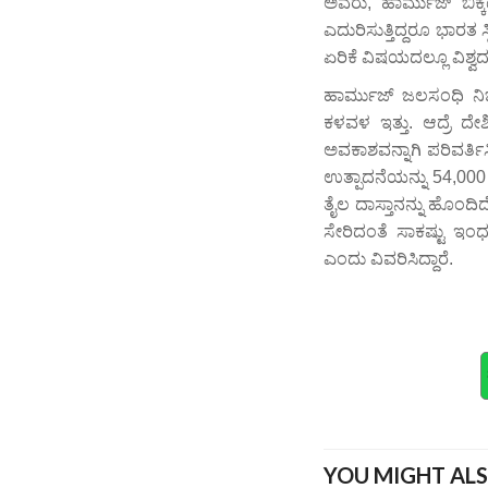
ಅವರು, ಹಾರ್ಮುಜ್‌ ಬಿಕ
ಎದುರಿಸುತ್ತಿದ್ದರೂ ಭಾರತ ಸ್
ಏರಿಕೆ ವಿಷಯದಲ್ಲೂ ವಿಶ್ವದ ಇ
ಹಾರ್ಮುಜ್‌ ಜಲಸಂಧಿ ನಿರ್
ಕಳವಳ ಇತ್ತು. ಆದ್ರೆ ದ
ಅವಕಾಶವನ್ನಾಗಿ ಪರಿವರ್ತಿಸಿ
ಉತ್ಪಾದನೆಯನ್ನು 54,000 ಮೆ
ತೈಲ ದಾಸ್ತಾನನ್ನು ಹೊಂದಿದ
ಸೇರಿದಂತೆ ಸಾಕಷ್ಟು ಇಂ
ಎಂದು ವಿವರಿಸಿದ್ದಾರೆ.
YOU MIGHT ALS