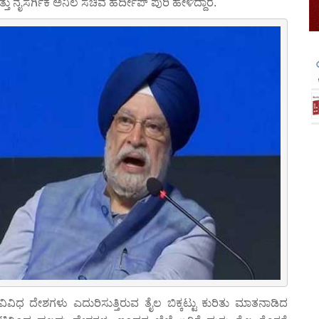
 ನೈಸರ್ಗಿಕ ಅನಿಲ ಸಚಿವ ಹರ್ದೀಪ್‌ ಪುರಿ ಹೇಳಿದ್ದಾರೆ.
ದ ವಿವಿಧ ದೇಶಗಳು ಎದುರಿಸುತ್ತಿರುವ ತೈಲ ಬಿಕ್ಕಟ್ಟು ಕುರಿತು ಮಾತನಾಡಿದ