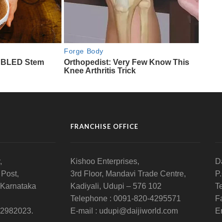
FRANCHISE OFFICE
,
Kishoo Enterprises,
D
 Post,
3rd Floor, Mandavi Trade Centre,
P
 Karnataka
Kadiyali, Udupi – 576 102
T
Telephone : 0091-820-4295571
F
-2982023.
E-mail : udupi@daijiworld.com
E