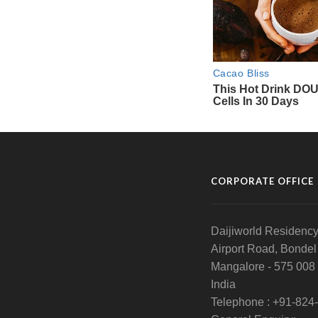
CORPORATE OFFICE
Daijiworld Residency
Airport Road, Bondel
Mangalore - 575 008
India
Telephone : +91-824