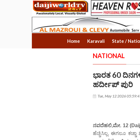
Home
Karavali
State / Nati
NATIONAL
ಭಾರತ 60 ದಿನಗಳಿ
ಹರ್ದೀಪ್‌ ಪುರಿ
Tue, May 12 2026 05:59:
ನವದೆಹಲಿ,ಮೇ. 12 (Dai
ಹೆಚ್ಚಿಸಿಲ್ಲ. ಈಗಲೂ ಕಚ್ಚ