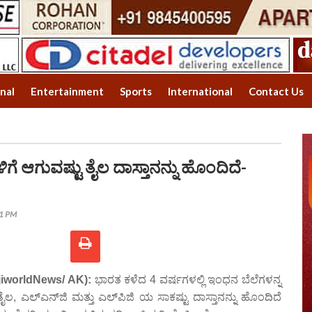
onal
Entertainment
Sports
International
Contact Us
ಗೆ ಆಗುವಷ್ಟು ತೈಲ ದಾಸ್ತಾನನ್ನು ಹೊಂದಿದೆ-
41 PM
jiworldNews/ AK):
ಭಾರತ ಕಳೆದ 4 ವರ್ಷಗಳಲ್ಲಿ ಇಂಧನ ಬೆಲೆಗಳನ್ನ
ಾ ತೈಲ, ಎಲ್‌ಎನ್‌ಜಿ ಮತ್ತು ಎಲ್‌ಪಿಜಿ ಯ ಸಾಕಷ್ಟು ದಾಸ್ತಾನನ್ನು ಹೊಂದಿದೆ