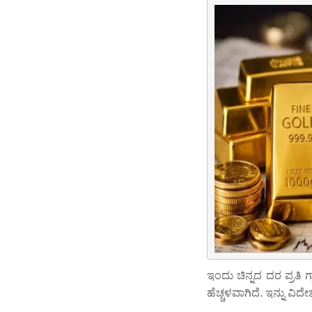
ಇಂದು ಚಿನ್ನದ ದರ ಪ್ರತಿ ಗ್
ಹೆಚ್ಚಳವಾಗಿದೆ. ಇನ್ನು ವಿದೇ