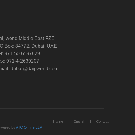
aijiworld Middle East FZE,
.O.Box: 84772, Dubai, UAE
el: 971-50-6597629
ax: 971-4-2639207
mail: dubai@daijiworld.com
Home
English
Contact
wered by
ATC Online LLP