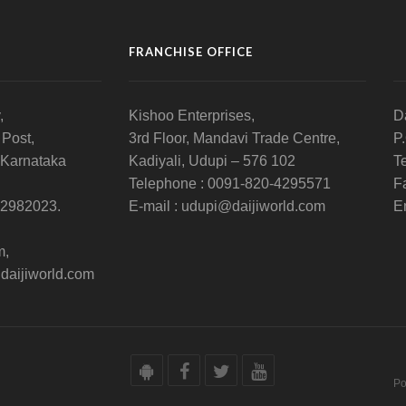
FRANCHISE OFFICE
,
Kishoo Enterprises,
D
 Post,
3rd Floor, Mandavi Trade Centre,
P
 Karnataka
Kadiyali, Udupi – 576 102
T
Telephone : 0091-820-4295571
F
-2982023.
E-mail : udupi@daijiworld.com
E
m,
daijiworld.com
Po