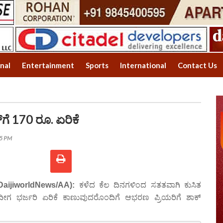
onal
Entertainment
Sports
International
Contact Us
‌ಗೆ 170 ರೂ. ಏರಿಕೆ
55 PM
DaijiworldNews/AA):
ಕಳೆದ ಕೆಲ ದಿನಗಳಿಂದ ಸತತವಾಗಿ ಕುಸಿತ
ದೀಗ ಭರ್ಜರಿ ಏರಿಕೆ ಕಾಣುವುದರೊಂದಿಗೆ ಆಭರಣ ಪ್ರಿಯರಿಗೆ ಶಾಕ್