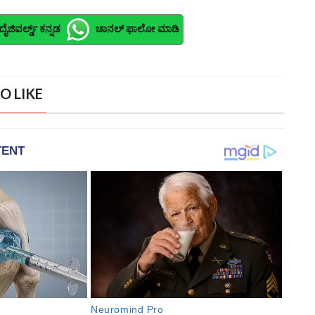
ದೈಜಿವರ್ಲ್ಡ್ ಕನ್ನಡ
ಚಾನಲ್ ಫಾಲೋ ಮಾಡಿ
O LIKE