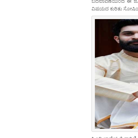
ಬದಲಾವಣೆಯಿಂದ ಈ ಜೋಡಿ 
ವಿಷಯದ ಕುರಿತು ಸೋಷಿಯಲ್