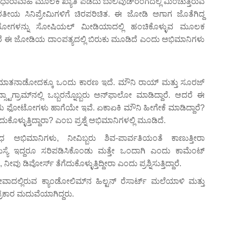
ಿ ಧಾರಾವಾಹಿ ಮೂಲಕ ಖ್ಯಾತಿ ಪಡೆದು ಬಾಲಿವುಡ್‍ರಂಗದಲ್ಲಿ ಮಿಂಚುತ್ತಿರುವ
ೀಯ ಸಿನಿಪ್ರೇಮಿಗಳಿಗೆ ಚಿರಪರಿಚಿತ. ಈ ಜೋಡಿ ಅಗಾಗ ಜೊತೆಗಿದ್ದ
ೋಗಳನ್ನು ಸೋಷಿಯಲ್ ಮೀಡಿಯಾದಲ್ಲಿ ಹಂಚಿಕೊಳ್ಳುವ ಮೂಲಕ
ು. ಆದರೆ ಈ ಜೋಡಿಯ ದಾಂಪತ್ಯದಲ್ಲಿ ಬಿರುಕು ಮೂಡಿದೆ ಎಂದು ಅಭಿಮಾನಿಗಳು
ನ್ಸ್ ಮಾತನಾಡೋದಕ್ಕೂ ಒಂದು ಕಾರಣ ಇದೆ. ಮೌನಿ ರಾಯ್ ಮತ್ತು ಸೂರಜ್
ಟಾಗ್ರಾಮ್‌ನಲ್ಲಿ ಒಬ್ಬರನ್ನೊಬ್ಬರು ಅನ್‌ಫಾಲೋ ಮಾಡಿದ್ದಾರೆ. ಆದರೆ ಈ
 ಫೋಟೋಗಳು ಹಾಗೆಯೇ ಇವೆ. ಏಕಾಏಕಿ ಮೌನಿ ಹೀಗೇಕೆ ಮಾಡಿದ್ದಾರೆ?
ುಕೊಳ್ಳುತ್ತಿದ್ದಾರಾ? ಎಂಬ ಪ್ರಶ್ನೆ ಅಭಿಮಾನಿಗಳಲ್ಲಿ ಮೂಡಿದೆ.
ಿಮಾನಿಗಳು, ನೀವಿಬ್ಬರು ಶಿವ-ಪಾರ್ವತಿಯಂತೆ ಕಾಣುತ್ತೀರಾ
್ಯೆ ಇದ್ದರೂ ಸರಿಪಡಿಸಿಕೊಂಡು ಮತ್ತೇ ಒಂದಾಗಿ ಎಂದು ಕಾಮೆಂಟ್
ನೀವು ಡಿವೋರ್ಸ್ ತೆಗೆದುಕೊಳ್ಳುತ್ತಿದ್ದೀರಾ ಎಂದು ಪ್ರಶ್ನಿಸುತ್ತಿದ್ದಾರೆ.
ಾದಲ್ಲಿರುವ ಕ್ಯಾಂಡೋಲಿಮ್‌ನ ಹಿಲ್ಟನ್ ರೆಸಾರ್ಟ್‌ ಮಲೆಯಾಳಿ ಮತ್ತು
ರಕಾರ ಮದುವೆಯಾಗಿದ್ದರು.