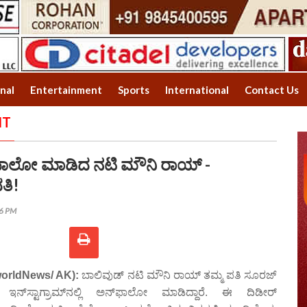
onal
Entertainment
Sports
International
Contact Us
NT
‌ಫಾಲೋ ಮಾಡಿದ ನಟಿ ಮೌನಿ ರಾಯ್ -
ತಿ!
16 PM
worldNews/ AK):
ಬಾಲಿವುಡ್ ನಟಿ ಮೌನಿ ರಾಯ್ ತಮ್ಮ ಪತಿ ಸೂರಜ್
ನ್‌ಸ್ಟಾಗ್ರಾಮ್‌ನಲ್ಲಿ ಅನ್‌ಫಾಲೋ ಮಾಡಿದ್ದಾರೆ. ಈ ದಿಡೀರ್‌