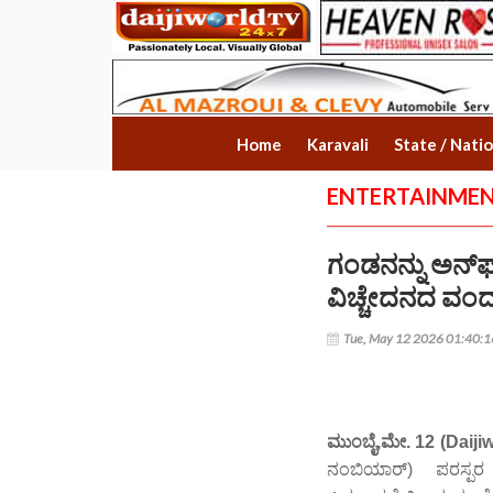
Home
Karavali
State / Nati
ENTERTAINME
ಗಂಡನನ್ನು ಅನ್
ವಿಚ್ಚೇದನದ ವಂದ
Tue, May 12 2026 01:40:
ಮುಂಬೈ,ಮೇ. 12 (Daiji
ನಂಬಿಯಾರ್) ಪರಸ್ಪರ ಇ