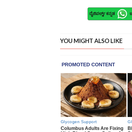
ದೈಜಿವರ್ಲ್ಡ್ ಕನ್ನಡ
ಚ
YOU MIGHT ALSO LIKE