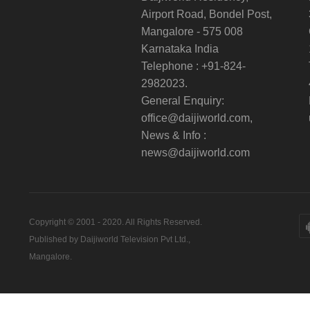
Airport Road, Bondel Post,
Mangalore - 575 008
Karnataka India
Telephone : +91-824-
2982023.
General Enquiry:
office@daijiworld.com,
News & Info :
news@daijiworld.com
Copyright © 2001 - 2020. All Rights Reserved.
Published by Daijiworld Television Pvt Ltd.,
Mangalore.