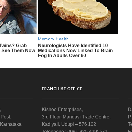
FRANCHISE OFFICE
,
Kishoo Enterprises,
D
 Post,
3rd Floor, Mandavi Trade Centre,
P
 Karnataka
Kadiyali, Udupi – 576 102
T
Telephone : 0091-820-4295571
F