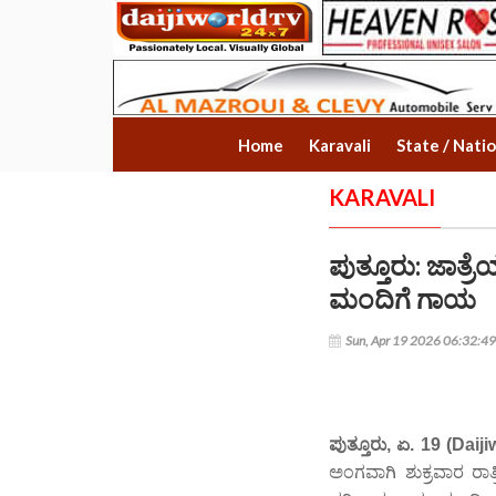
Home
Karavali
State / Nati
KARAVALI
ಪುತ್ತೂರು: ಜಾತ್ರ
ಮಂದಿಗೆ ಗಾಯ
Sun, Apr 19 2026 06:32:4
ಪುತ್ತೂರು, ಏ. 19 (Dai
ಅಂಗವಾಗಿ ಶುಕ್ರವಾರ ರಾತ್