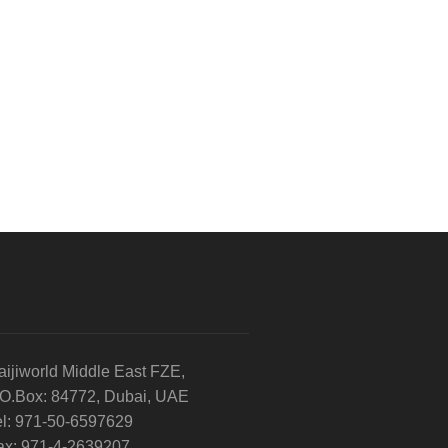
aijiworld Middle East FZE,
.O.Box: 84772, Dubai, UAE
el: 971-50-6597629
ax: 971-4-2639207