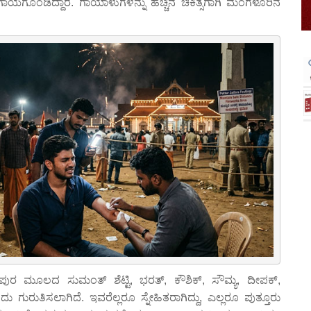
ೊಂಡಿದ್ದಾರೆ. ಗಾಯಾಳುಗಳನ್ನು ಹೆಚ್ಚಿನ ಚಿಕಿತ್ಸೆಗಾಗಿ ಮಂಗಳೂರಿನ
ಪುರ ಮೂಲದ ಸುಮಂತ್ ಶೆಟ್ಟಿ, ಭರತ್, ಕೌಶಿಕ್, ಸೌಮ್ಯ, ದೀಪಕ್,
ಗುರುತಿಸಲಾಗಿದೆ. ಇವರೆಲ್ಲರೂ ಸ್ನೇಹಿತರಾಗಿದ್ದು, ಎಲ್ಲರೂ ಪುತ್ತೂರು