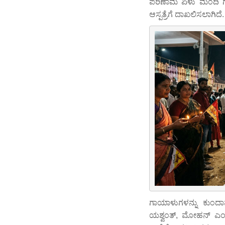
ಪರಿಣಾಮ ಏಳು ಮಂದಿ ಗಾಯಗ
ಆಸ್ಪತ್ರೆಗೆ ದಾಖಲಿಸಲಾಗಿದೆ.
ಗಾಯಾಳುಗಳನ್ನು ಕುಂದಾ
ಯಶ್ವಂತ್, ಮೋಹನ್ ಎಂದು 