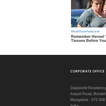
CORPORATE OFFICE
Daijiworld Residency
Airport Road, Bondel
Mangalore - 575 008
India