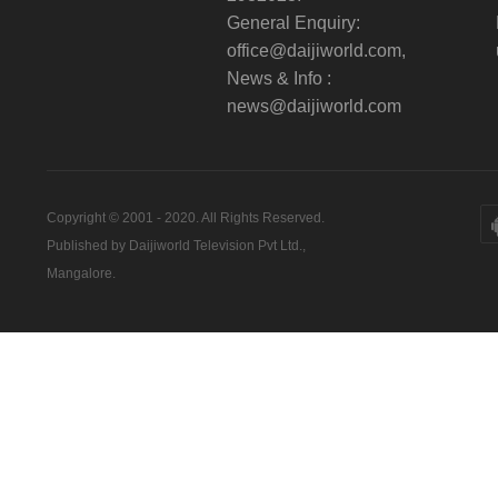
General Enquiry:
office@daijiworld.com,
News & Info :
news@daijiworld.com
Copyright © 2001 - 2020. All Rights Reserved.
Published by Daijiworld Television Pvt Ltd.,
Mangalore.