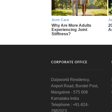
CORPORATE OFFICE
Daijiworld Residency,
Airport Road, Bondel Post,
Mangalore - 575 008
Karnataka India
Telephone : +91-824-
2982023.