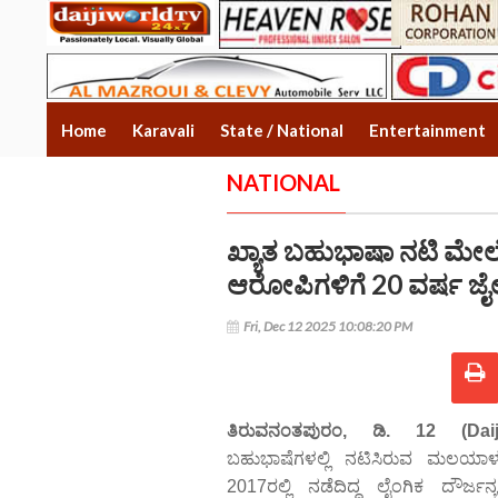
Home
Karavali
State / National
Entertainment
NATIONAL
ಖ್ಯಾತ ಬಹುಭಾಷಾ ನಟಿ ಮೇಲೆ 
ಆರೋಪಿಗಳಿಗೆ 20 ವರ್ಷ ಜೈ
Fri, Dec 12 2025 10:08:20 PM
ತಿರುವನಂತಪುರಂ, ಡಿ. 12 (Daij
ಬಹುಭಾಷೆಗಳಲ್ಲಿ ನಟಿಸಿರುವ ಮಲಯ
2017ರಲ್ಲಿ ನಡೆದಿದ್ದ ಲೈಂಗಿಕ ದೌರ