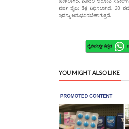
ಹೇಳಲಾಗಿದೆ. ಮೊದಲ ಆರೋಪಿ ಸುನಿಲ್‌ಗೆ 
ವರ್ಷ ಜೈಲು ಶಿಕ್ಷೆ ವಿಧಿಸಲಾಗಿದೆ. 20 ವ
ಇದನ್ನು ಅನುಭವಿಸಬೇಕಾಗುತ್ತದೆ.
ದೈಜಿವರ್ಲ್ಡ್ ಕನ್ನಡ
ಚ
YOU MIGHT ALSO LIKE