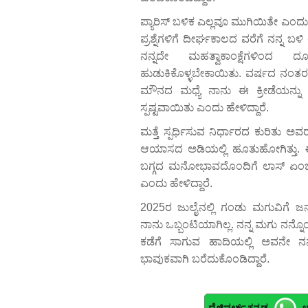
ಪ್ಯಾರಿಸ್‌ ಬಳಿಕ ಎಲ್ಲವೂ ಮುಗಿಯಿತೇ ಎಂದು 
ಪ್ರಶ್ನೆಗಳಿಗೆ ದೀರ್ಘಕಾಲದ ವರೆಗೆ ನನ್ನ ಬಳಿ ಉ
ನನ್ನದೇ ಮಹತ್ವಾಕಾಂಕ್ಷೆಗಳಿಂದ 
ಹುಡುಕಿಕೊಳ್ಳಬೇಕಾಯಿತು. ವರ್ಷದ ನಂತರ
ಮೌನದ ಮಧ್ಯೆ ನಾನು ಈ ಕ್ರೀಡೆಯನ್ನು ಇನ
ಸ್ಪಷ್ಟವಾಯಿತು ಎಂದು ಹೇಳಿದ್ದಾರೆ.
ಮತ್ತೆ ಸ್ಪರ್ಧಿಸುವ ನಿರ್ಧಾರದ ಕುರಿತು ಅ
ಆಯಾಸದ ಅಡಿಯಲ್ಲಿ ಹೂತುಹೋಗಿತ್ತು.
ಬಗ್ಗದ ಮನೋಭಾವದೊಂದಿಗೆ ಲಾಸ್ ಏಂಜಲ್ಸ್ L
ಎಂದು ಹೇಳಿದ್ದಾರೆ.
2025ರ ಜುಲೈನಲ್ಲಿ ಗಂಡು ಮಗುವಿಗೆ ಜನ
ನಾನು ಒಬ್ಬಂಟಿಯಾಗಿಲ್ಲ. ನನ್ನ ಮಗು ನನ್ನೊಂದ
ಕಡೆಗೆ ಸಾಗುವ ಹಾದಿಯಲ್ಲಿ ಅವನೇ ನನ
ಭಾವುಕವಾಗಿ ಬರೆದುಕೊಂಡಿದ್ದಾರೆ.
ದೈಜಿವರ್ಲ್ಡ್ ಕನ್ನಡ
ಚ