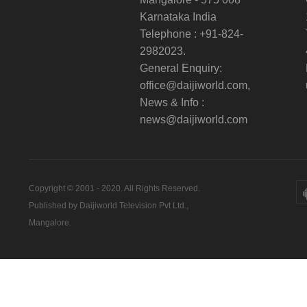
Karnataka India
Telephone : +91-824-
2982023.
General Enquiry:
office@daijiworld.com,
News & Info :
news@daijiworld.com
Copyright © 2001 - 2020. All Rights Reserved.
Published by Daijiworld Television Pvt Ltd.,
Mangalore.