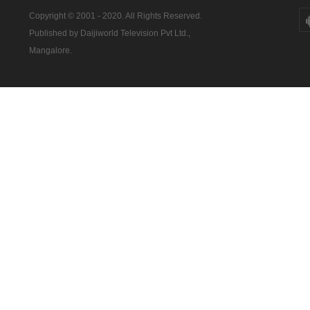
Copyright © 2001 - 2020. All Rights Reserved.
Published by Daijiworld Television Pvt Ltd.,
Mangalore.