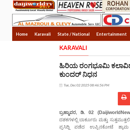
Home
Karavali
State / National
Entertainment
KARAVALI
ಹಿರಿಯ ರಂಗಭೂಮಿ ಕಲಾವಿದ
ಕುಂದರ್ ನಿಧನ
Tue, Dec 02 2025 08:46:56 PM
ಬ್ರಹ್ಮಾವರ, ಡಿ. 02 (DaijiworldNe
ದಶಕಗಳಲ್ಲಿ ಬಾರ್ಕೂರು ಮತ್ತು ಸುತ್ತಮುತ್ತ
ಪ್ರಸಿದ್ದಿ ಪಡೆದ ಉಪ್ಪಿನಕೋಟೆ ಶ್