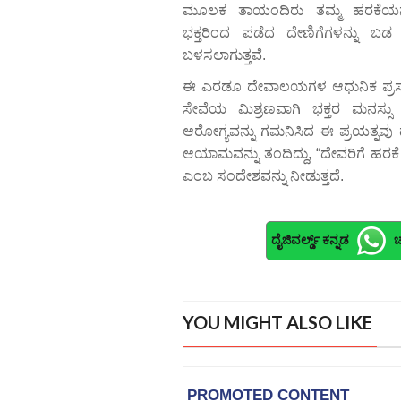
ಮೂಲಕ ತಾಯಂದಿರು ತಮ್ಮ ಹರಕೆಯನ್ನು 
ಭಕ್ತರಿಂದ ಪಡೆದ ದೇಣಿಗೆಗಳನ್ನು ಬಡ 
ಬಳಸಲಾಗುತ್ತವೆ.
ಈ ಎರಡೂ ದೇವಾಲಯಗಳ ಆಧುನಿಕ ಪ್ರಸಾದವು
ಸೇವೆಯ ಮಿಶ್ರಣವಾಗಿ ಭಕ್ತರ ಮನಸ್ಸು 
ಆರೋಗ್ಯವನ್ನು ಗಮನಿಸಿದ ಈ ಪ್ರಯತ್ನವ
ಆಯಾಮವನ್ನು ತಂದಿದ್ದು, “ದೇವರಿಗೆ ಹರಕೆ 
ಎಂಬ ಸಂದೇಶವನ್ನು ನೀಡುತ್ತದೆ.
ದೈಜಿವರ್ಲ್ಡ್ ಕನ್ನಡ
ಚ
YOU MIGHT ALSO LIKE