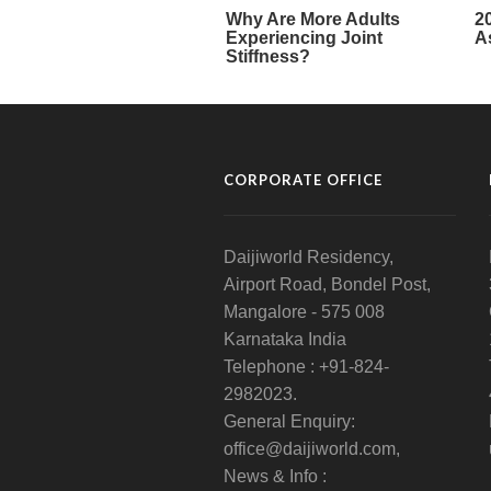
CORPORATE OFFICE
Daijiworld Residency,
Airport Road, Bondel Post,
Mangalore - 575 008
Karnataka India
Telephone : +91-824-
2982023.
General Enquiry:
office@daijiworld.com,
News & Info :