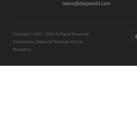
news@daijiworld.com
Copyright © 2001 - 2020. All Rights Reserved.
Published by Daijiworld Television Pvt Ltd.,
Mangalore.