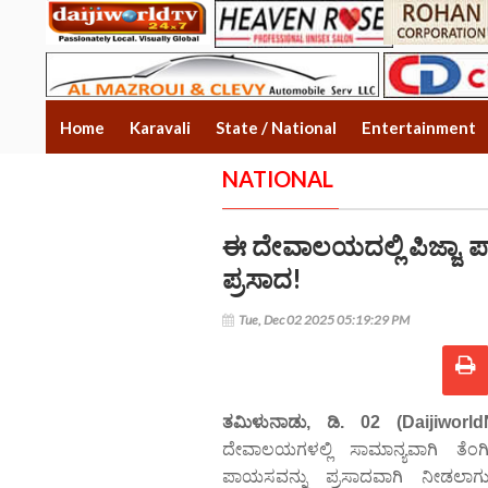
Home
Karavali
State / National
Entertainment
NATIONAL
ಈ ದೇವಾಲಯದಲ್ಲಿ ಪಿಜ್ಜಾ, 
ಪ್ರಸಾದ!
Tue, Dec 02 2025 05:19:29 PM
ತಮಿಳುನಾಡು, ಡಿ. 02 (Daijiworld
ದೇವಾಲಯಗಳಲ್ಲಿ ಸಾಮಾನ್ಯವಾಗಿ ತೆಂಗಿ
ಪಾಯಸವನ್ನು ಪ್ರಸಾದವಾಗಿ ನೀಡಲಾಗ