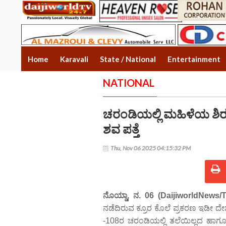
Home
Karavali
State / National
Entertainment
NATIONAL
ಚರಂಡಿಯಲ್ಲಿ ಮಹಿಳೆಯ ಶಿರಚ್
ಶವ ಪತ್ತೆ
Thu, Nov 06 2025 04:15:32 PM
ನೊಯ್ಡಾ, ನ. 06 (DaijiworldNews/T
ನಡೆದಿರುವ ಕ್ರೂರ ಕೊಲೆ ಪ್ರಕರಣ ಇಡೀ ದೇಶವನ್ನ
-108ರ ಚರಂಡಿಯಲ್ಲಿ ತಲೆಯಿಲ್ಲದ ಹಾಗ