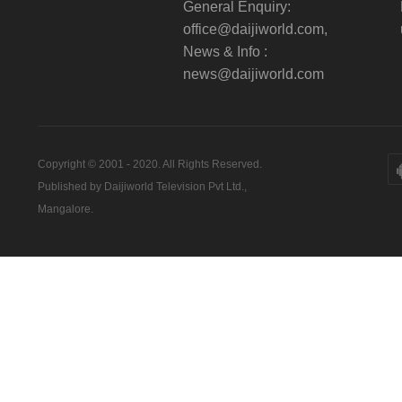
General Enquiry:
office@daijiworld.com,
News & Info :
news@daijiworld.com
Copyright © 2001 - 2020. All Rights Reserved.
Published by Daijiworld Television Pvt Ltd.,
Mangalore.