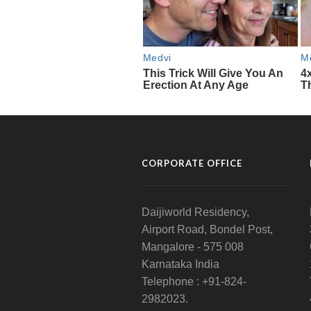
CORPORATE OFFICE
Daijiworld Residency,
Airport Road, Bondel Post,
Mangalore - 575 008
Karnataka India
Telephone : +91-824-
2982023.