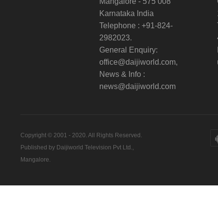
Mangalore - 575 008
Karnataka India
Telephone : +91-824-
2982023.
General Enquiry:
office@daijiworld.com,
News & Info :
news@daijiworld.com
Copyright © 2001 - 2020. All Rights Reserved.
Published by Daijiworld Television Pvt Ltd.,
Mangalore.