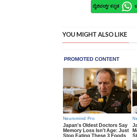
ದೈಜಿವರ್ಲ್ಡ್ ಕನ್ನಡ
ಚ
YOU MIGHT ALSO LIKE