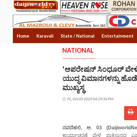
Home
Karavali
State / National
Entertainment
NATIONAL
'ಆಪರೇಷನ್ ಸಿಂಧೂರ್ ವೇಳೆ 
ಯುದ್ಧ ವಿಮಾನಗಳನ್ನು ಹೊಡೆ
ಮುಖ್ಯಸ್ಥ
Fri, Oct 03 2025 04:29:56 PM
ನವದೆಹಲಿ, ಅ. 03 (DaijiworldNe
ಕಾರ್ಯಾಚರಣೆ ವೇಳೆ ಪಾಕಿಸ್ತಾನದ ಎಫ