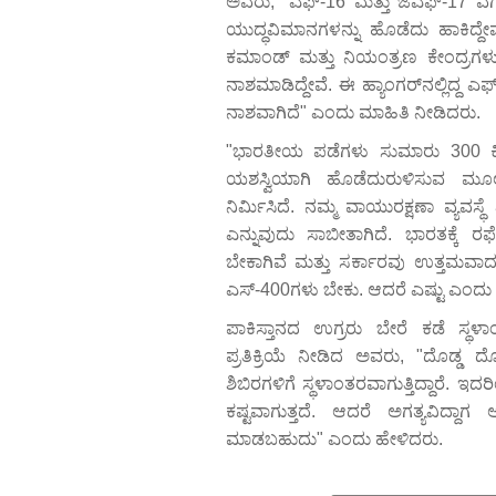
ಅವರು, "ಎಫ್-16 ಮತ್ತು ಜೆಎಫ್-17 ವರ್
ಯುದ್ಧವಿಮಾನಗಳನ್ನು ಹೊಡೆದು ಹಾಕಿದ್ದೇವೆ
ಕಮಾಂಡ್ ಮತ್ತು ನಿಯಂತ್ರಣ ಕೇಂದ್ರಗಳು,
ನಾಶಮಾಡಿದ್ದೇವೆ. ಈ ಹ್ಯಾಂಗರ್‌ನಲ್ಲಿದ್ದ
ನಾಶವಾಗಿದೆ" ಎಂದು ಮಾಹಿತಿ ನೀಡಿದರು.
"ಭಾರತೀಯ ಪಡೆಗಳು ಸುಮಾರು 300 ಕ
ಯಶಸ್ವಿಯಾಗಿ ಹೊಡೆದುರುಳಿಸುವ ಮ
ನಿರ್ಮಿಸಿದೆ. ನಮ್ಮ ವಾಯುರಕ್ಷಣಾ ವ್ಯವಸ್ಥೆ ಎ
ಎನ್ನುವುದು ಸಾಬೀತಾಗಿದೆ. ಭಾರತಕ್ಕೆ
ಬೇಕಾಗಿವೆ ಮತ್ತು ಸರ್ಕಾರವು ಉತ್ತಮವಾದದ್ದ
ಎಸ್-400ಗಳು ಬೇಕು. ಆದರೆ ಎಷ್ಟು ಎಂದು 
ಪಾಕಿಸ್ತಾನದ ಉಗ್ರರು ಬೇರೆ ಕಡೆ ಸ್ಥಳಾ
ಪ್ರತಿಕ್ರಿಯೆ ನೀಡಿದ ಅವರು, "ದೊಡ್ಡ ದ
ಶಿಬಿರಗಳಿಗೆ ಸ್ಥಳಾಂತರವಾಗುತ್ತಿದ್ದಾರೆ. 
ಕಷ್ಟವಾಗುತ್ತದೆ. ಆದರೆ ಅಗತ್ಯವಿದ್ದ
ಮಾಡಬಹುದು" ಎಂದು ಹೇಳಿದರು.