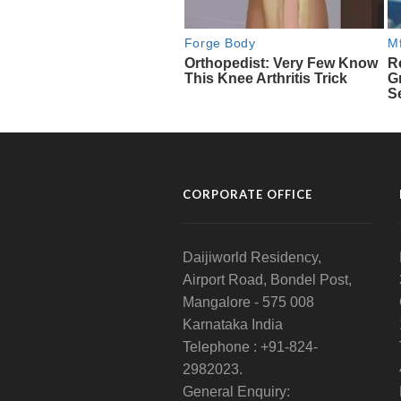
CORPORATE OFFICE
Daijiworld Residency,
Airport Road, Bondel Post,
Mangalore - 575 008
Karnataka India
Telephone : +91-824-
2982023.
General Enquiry: