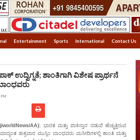
onal
Entertainment
Sports
International
Contact Us
್ ಉದ್ವಿಗ್ನತೆ; ಶಾಂತಿಗಾಗಿ ವಿಶೇಷ ಪ್ರಾರ್ಥನೆ
ಿಂ ಬಾಂಧವರು
4 PM
jiworldNews/AA):
ಭಾರತ ಮತ್ತು ಪಾಕಿಸ್ತಾನ ನಡುವೆ ಹೆಚ್ಚುತ್ತಿರುವ
ಿಯಾದ್ಯಂತ ಶುಕ್ರವಾರ ಮುಸ್ಲಿಂ ಬಾಂಧವರು ಮಸೀದಿಗಳಲ್ಲಿ ಶಾಂತಿ ಮತ್ತು