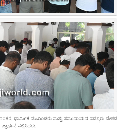
 ನಂತರ, ಧಾರ್ಮಿಕ ಮುಖಂಡರು ಮತ್ತು ಸಮುದಾಯದ ಸದಸ್ಯರು ದೇಶದ
 ಪ್ರಾರ್ಥನೆ ಸಲ್ಲಿಸಿದರು.