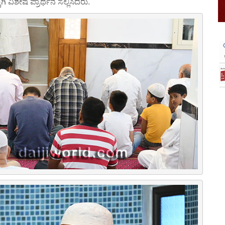
ಿ ವಿಶೇಷ ಪ್ರಾರ್ಥನೆ ಸಲ್ಲಿಸಿದರು.