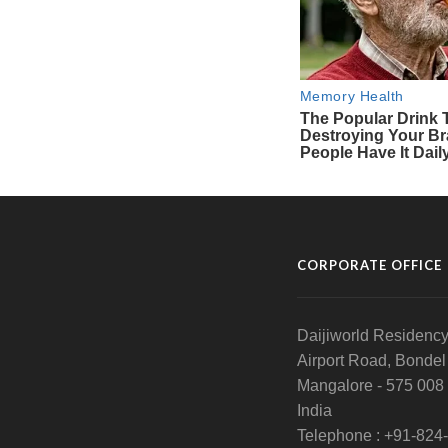
CORPORATE OFFICE
Daijiworld Residency
Airport Road, Bondel
Mangalore - 575 008
India
Telephone : +91-824