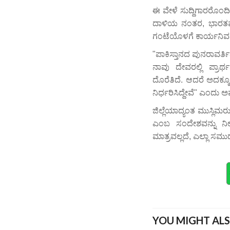
ಈ ವೇಳೆ ಸುದ್ದಿಗಾರರೊಂ
ದಾಳಿಯ ನಂತರ, ಭಾರತವು ಪಾಕ
ಗಂಟೆಯೊಳಗೆ ಕಾರ್ಯನಿರ
"ಪಾಕಿಸ್ತಾನದ ಪುನರಾವರ್
ನಾವು ದೇವರಲ್ಲಿ ಪ್ರಾ
ದೊರೆತಿದೆ. ಆದರೆ ಅದಕ್ಕ
ನಿರ್ಧರಿಸಿದ್ದೇವೆ" ಎಂದು 
ಜಿಲ್ಲೆಯಾದ್ಯಂತ ಮುಸ್ಲಿಮರ
ಎಂಬ ಸಂದೇಶವನ್ನು ನೀಡ
ಮಾತ್ರವಲ್ಲದೆ, ಎಲ್ಲಾ ಸ
YOU MIGHT ALS