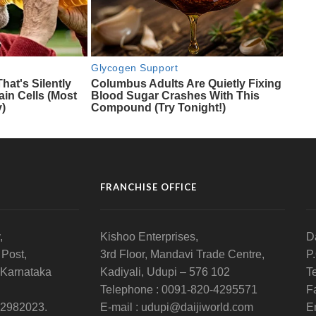
FRANCHISE OFFICE
,
Kishoo Enterprises,
D
 Post,
3rd Floor, Mandavi Trade Centre,
P
 Karnataka
Kadiyali, Udupi – 576 102
T
Telephone : 0091-820-4295571
F
-2982023.
E-mail : udupi@daijiworld.com
E