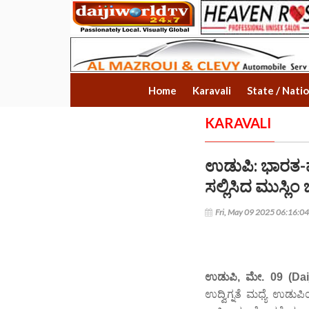
Home
Karavali
State / Nati
KARAVALI
ಉಡುಪಿ: ಭಾರತ-ಪಾಕ
ಸಲ್ಲಿಸಿದ ಮುಸ್ಲ
Fri, May 09 2025 06:16:0
ಉಡುಪಿ, ಮೇ. 09 (Dai
ಉದ್ವಿಗ್ನತೆ ಮಧ್ಯೆ ಉಡುಪ