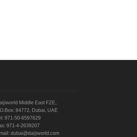
aijiworld Middle East FZE,
.O.Box: 84772, Dubai, UAE
el: 971-50-6597629
ax: 971-4-2639207
mail: dubai@daijiworld.com