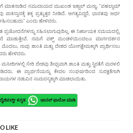
ದಿಗೆ ಮಾತನಾಡಿದ ಸಮುದಾಯದ ಮುಖಂಡ ಇಕ್ಬಾಲ್ ಮನ್ನಾ, "ಪಹಲ್ಗಾಮ್
ಿಸ್ತಾನಕ್ಕೆ ತಕ್ಕ ಪ್ರತ್ಯುತ್ತರ ನೀಡಿದೆ. ಅಗತ್ಯವಿದ್ದರೆ, ಭಾರತವು ಅರ್ಧ
್ವಹಿಸಬಹುದು" ಎಂದು ಹೇಳಿದರು.
ತಿತ ಪ್ರಚೋದನೆಗಳನ್ನು ಸಹಿಸಲಾಗುವುದಿಲ್ಲ. ಈ ನಿರ್ಣಾಯಕ ಸಮಯದಲ್ಲಿ,
ರ್ಥನೆ ಮಾಡುತ್ತೇವೆ. ನಮಗೆ ವಕ್ಫ್ ಮಂಡಳಿಯಿಂದಲೂ ಮಾರ್ಗದರ್ಶನ
ೂ ಮೊದಲು, ನಾವು ಶಾಂತಿ ಮತ್ತು ದೇಶದ ಯೋಗಕ್ಷೇಮಕ್ಕಾಗಿ ಪ್ರಾರ್ಥಿಸಲು
ಅವರು ಹೇಳಿದರು.
ು ಮಸೀದಿಗಳಲ್ಲಿ ಸೇರಿ ದೇಶವು ಶೀಘ್ರವಾಗಿ ಶಾಂತಿ ಮತ್ತು ಸ್ಥಿರತೆಗೆ ಮರಳಲಿ
ಿದರು. ಈ ಪ್ರಾರ್ಥನೆಯನ್ನು ಕೇವಲ ಸಂಘರ್ಷದಿಂದ ಸುರಕ್ಷತೆಗಾಗಿ
ಮುದಾಯಗಳ ನಡುವಿನ ಸಾಮರಸ್ಯಕ್ಕಾಗಿ ಮಾಡಲಾಯಿತು.
ದೈಜಿವರ್ಲ್ಡ್ ಕನ್ನಡ
ಚಾನಲ್ ಫಾಲೋ ಮಾಡಿ
O LIKE