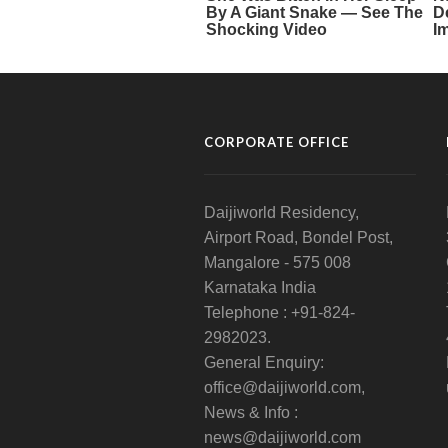
CORPORATE OFFICE
Daijiworld Residency,
Airport Road, Bondel Post,
Mangalore - 575 008
Karnataka India
Telephone : +91-824-
2982023.
General Enquiry:
office@daijiworld.com,
News & Info :
news@daijiworld.com