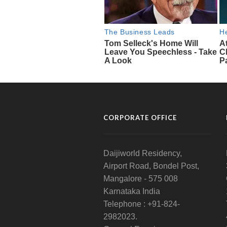
CORPORATE OFFICE
Daijiworld Residency,
Airport Road, Bondel Post,
Mangalore - 575 008
Karnataka India
Telephone : +91-824-
2982023.