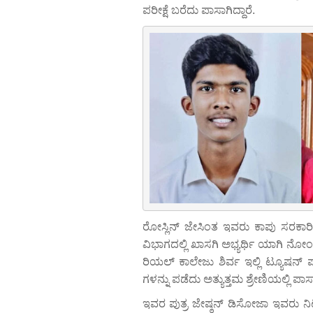
ಪರೀಕ್ಷೆ ಬರೆದು ಪಾಸಾಗಿದ್ದಾರೆ.
ರೋಸ್ಲಿನ್ ಜೇಸಿಂತ ಇವರು ಕಾಪು ಸರಕಾರಿ 
ವಿಭಾಗದಲ್ಲಿ ಖಾಸಗಿ ಅಭ್ಯರ್ಥಿ ಯಾಗಿ ನ
ರಿಯಲ್ ಕಾಲೇಜು ಶಿರ್ವ ಇಲ್ಲಿ ಟ್ಯೂಷನ್
ಗಳನ್ನು ಪಡೆದು ಅತ್ಯುತ್ತಮ ಶ್ರೇಣಿಯಲ್ಲಿ ಪಾಸಾಗ
ಇವರ ಪುತ್ರ ಜೇಷ್ಠನ್ ಡಿಸೋಜಾ ಇವರು ನಿಟ್ಟೆ