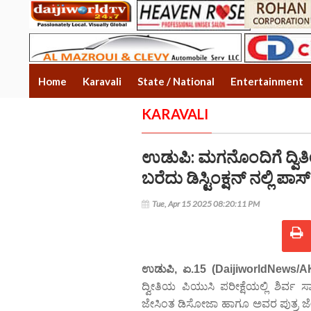
Home
Karavali
State / National
Entertainment
KARAVALI
ಉಡುಪಿ: ಮಗನೊಂದಿಗೆ ದ್ವಿತ
ಬರೆದು ಡಿಸ್ಟಿಂಕ್ಷನ್ ನಲ್ಲಿ ಪ
Tue, Apr 15 2025 08:20:11 PM
ಉಡುಪಿ, ಏ.15 (DaijiworldNews/A
ದ್ವೀತಿಯ ಪಿಯುಸಿ ಪರೀಕ್ಷೆಯಲ್ಲಿ ಶಿರ್ವ 
ಜೇಸಿಂತ ಡಿಸೋಜಾ ಹಾಗೂ ಅವರ ಪುತ್ರ ಜ