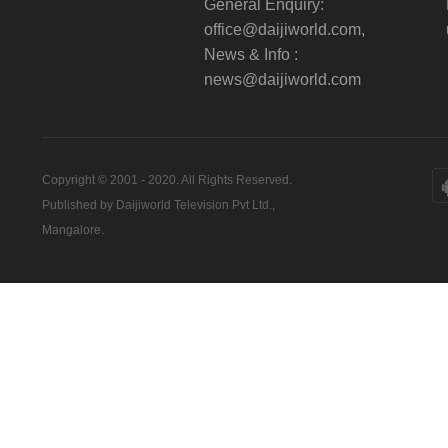
General Enquiry:
office@daijiworld.com,
News & Info :
news@daijiworld.com
Copyright © 2001 - 2020. All Rights Reserved.
Published by Daijiworld Television Pvt Ltd.,
Mangalore.