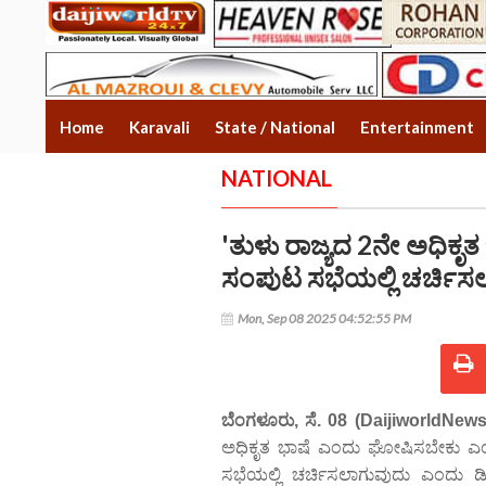
Home
Karavali
State / National
Entertainment
NATIONAL
'ತುಳು ರಾಜ್ಯದ 2ನೇ ಅಧಿಕೃತ ಭ
ಸಂಪುಟ ಸಭೆಯಲ್ಲಿ ಚರ್ಚಿಸಲಾಗ
Mon, Sep 08 2025 04:52:55 PM
ಬೆಂಗಳೂರು, ಸೆ. 08 (DaijiworldNew
ಅಧಿಕೃತ ಭಾಷೆ ಎಂದು ಘೋಷಿಸಬೇಕು ಎಂ
ಸಭೆಯಲ್ಲಿ ಚರ್ಚಿಸಲಾಗುವುದು ಎಂದು ಡಿ