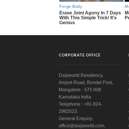
CORPORATE OFFICE
Daijiworld Residency,
Airport Road, Bondel Post,
Mangalore - 575 008
Karnataka India
Telephone : +91-824-
2982023.
General Enquiry:
office@daijiworld.com,