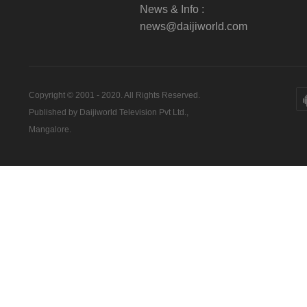
News & Info :
news@daijiworld.com
Copyright © 2001 - 2020. All Rights Reserved.
Published by Daijiworld Television Pvt Ltd.,
Mangalore.