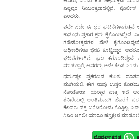
ಅವರು, ಒಂದು ಕಡೆ ಚಿಕ್ಕಮಕ್ಕಳು ಮೆರವಣ
ಎಲ್ಲವೂ ನಿಯಂತ್ರಣದಲ್ಲಿದೆ. ಪೊಲೀಸ
ಎಂದರು.
ಪದೇ ಪದೇ ಈ ಥರ ಘಟನೆಗಳಾಗುತ್ತಿವೆ 
ಕಾನೂನು ಪ್ರಕಾರ ಕ್ರಮ ಕೈಗೊಂಡಿದ್ದೇವೆ.
ಗಣೇಶೋತ್ಸವಗಳ ವೇಳೆ ಕೈಗೊಂಡಿದ್ದೇವೆ
ಅಧಿಕಾರಿಗಳೂ ಭೇಟಿ ಕೊಟ್ಟಿದ್ದಾರೆ. ಆದ
ಘಟನೆಗಳಾಗಿವೆ, ಕ್ರಮ ತಗೊಂಡಿದ್ದೇ
ಮಾಡುತ್ತಾರೆ, ಅವರದ್ದು ಅದೇ ಕೆಲಸ ಎಂದು
ಧರ್ಮಸ್ಥಳ ಪ್ರಕರಣದ ಕುರಿತು ಮಾತನಾ
ಮುಗಿಯಲಿ. ಈಗ ನಾವು ಉತ್ತರ ಕೊಡಲು 
ನೋಡೋಣ. ಯರ‍್ಯಾರ ಪಾತ್ರ ಇದೆ ಅದೆಲ್
ತನಿಖೆಯಲ್ಲಿ ಅಂತಿಮವಾಗಿ ಹೊರಗೆ ಬರು
ಕೆಲವರು ಪತ್ರ ಬರೆದಿರೋದು ಗೊತ್ತಿಲ್ಲ. ಎ
ಸಿಎಂ ಆಗಲೀ ಯಾರೂ ಹಸ್ತಕ್ಷೇಪ ಮಾಡೋದಿ
ದೈಜಿವರ್ಲ್ಡ್ ಕನ್ನಡ
ಚ