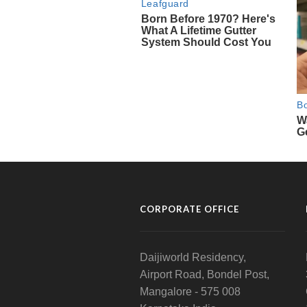
CORPORATE OFFICE
Daijiworld Residency,
Airport Road, Bondel Post,
Mangalore - 575 008