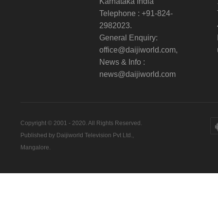
Karnataka India
Telephone : +91-824-
2982023.
General Enquiry:
office@daijiworld.com,
News & Info :
news@daijiworld.com
Copyright © 2001 - 2020. All Rights Reserved.
Published by Daijiworld Television Pvt Ltd.,
Mangalore.