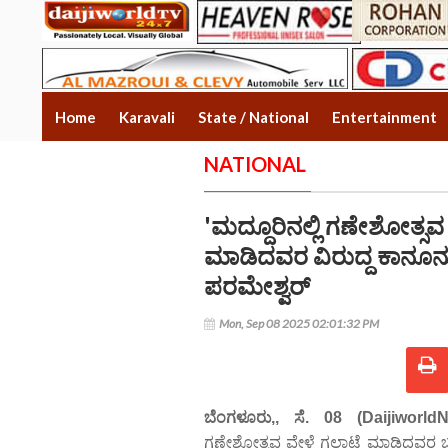
Home
Karavali
State / National
Entertainment
NATIONAL
'ಮದ್ದೂರಿನಲ್ಲಿ ಗಣೇಶೋತ್ಸವ
ಮಾಡಿದವರ ವಿರುದ್ದ ಕಾನೂನು 
ಪರಮೇಶ್ವರ್
Mon, Sep 08 2025 02:01:32 PM
ಬೆಂಗಳೂರು,, ಸೆ. 08 (Daijiworld
ಗಣೇಶೋತ್ಸವ ವೇಳೆ ಗಲಾಟೆ ಮಾಡಿದವರ ಬಂಧ