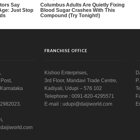
FRANCHISE OFFICE
,
Kishoo Enterprises,
D
 Post,
3rd Floor, Mandavi Trade Centre,
P
 Karnataka
Kadiyali, Udupi – 576 102
T
Telephone : 0091-820-4295571
F
-2982023.
E-mail : udupi@daijiworld.com
E
m,
daijiworld.com