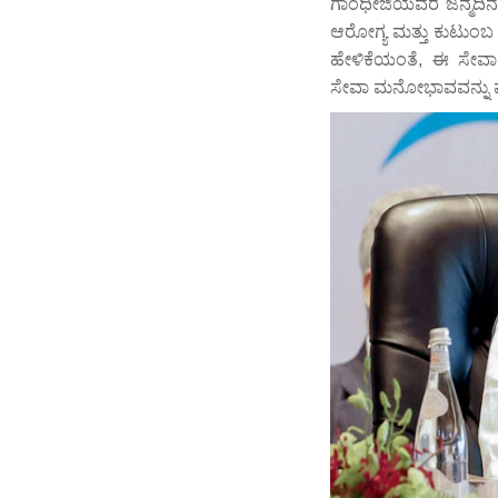
ಗಾಂಧೀಜಿಯವರ ಜನ್ಮದಿನದವರ
ಆರೋಗ್ಯ ಮತ್ತು ಕುಟುಂಬ
ಹೇಳಿಕೆಯಂತೆ, ಈ ಸೇವಾ 
ಸೇವಾ ಮನೋಭಾವವನ್ನು ಪ್ರತ