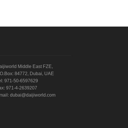
aijiworld Middle East FZE,
.O.Box: 84772, Dubai, UAE
el: 971-50-6597629
ax: 971-4-2639207
mail: dubai@daijiworld.com