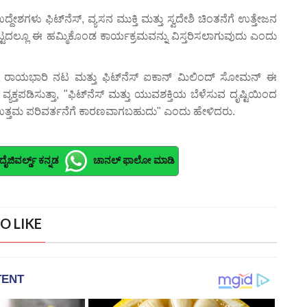
ಶಗಳು ಫಿಟ್‌ನೆಸ್, ವ್ಯಸನ ಮುಕ್ತಿ ಮತ್ತು ಸ್ವದೇಶಿ ಚಿಂತನೆಗೆ ಉತ್ತೇಜನ
ಟದಲ್ಲೂ ಈ ಹಮ್ಮಿಕೊಂಡ ಕಾರ್ಯಕ್ರಮವನ್ನು ವಿಸ್ತರಿಸಲಾಗುವುದು ಎಂದು
 ರಾಯಭಾರಿ ನಟ ಮತ್ತು ಫಿಟ್‌ನೆಸ್ ಐಕಾನ್ ಮಿಲಿಂದ್ ಸೋಮನ್ ಈ
ವ್ಯಕ್ತಪಡಿಸುತ್ತಾ, "ಫಿಟ್‌ನೆಸ್ ಮತ್ತು ಯುವಶಕ್ತಿಯ ಬೆಳೆಸುವ ದೃಷ್ಟಿಯಿಂದ
ತಮ ಪರಿವರ್ತನೆಗೆ ಕಾರಣವಾಗಬಹುದು" ಎಂದು ಹೇಳಿದರು.
ದೈಜಿವರ್ಲ್ಡ್ ಕನ್ನಡ
ಚಾನಲ್ ಫಾಲೋ ಮಾಡಿ
O LIKE