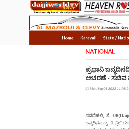
Home
Karavali
State / Nati
NATIONAL
ಪ್ರಧಾನಿ ಜನ್ಮದಿ
ಆಚರಣೆ - ಸಚಿವ
Mon, Sep 08 2025 11:08:
ನವದೆಹಲಿ, ಸೆ. 08(Dai
ಜನ್ಮದಿನವನ್ನು ಹಿನ್ನೆಲ