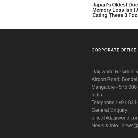
CORPORATE OFFICE
Daijiworld Residency
Airport Road, Bondel
Mangalore - 575 008
India
Telephone : +91-824
General Enquiry:
office@daijiworld.co
News & Info : news@