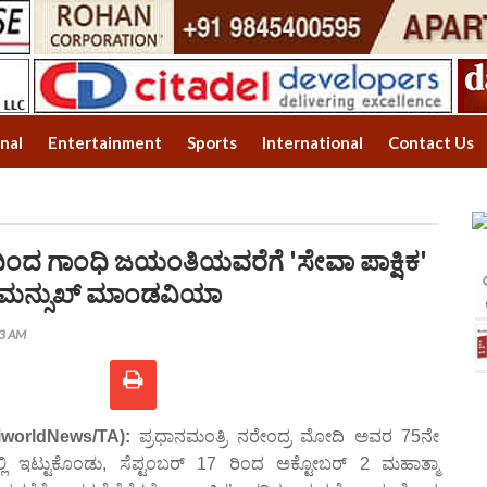
onal
Entertainment
Sports
International
Contact Us
ನದಿಂದ ಗಾಂಧಿ ಜಯಂತಿಯವರೆಗೆ 'ಸೇವಾ ಪಾಕ್ಷಿಕ'
 ಮನ್ಸುಖ್ ಮಾಂಡವಿಯಾ
23 AM
jiworldNews/TA):
ಪ್ರಧಾನಮಂತ್ರಿ ನರೇಂದ್ರ ಮೋದಿ ಅವರ 75ನೇ
ೆಯಲ್ಲಿ ಇಟ್ಟುಕೊಂಡು, ಸೆಪ್ಟಂಬರ್ 17 ರಿಂದ ಅಕ್ಟೋಬರ್ 2 ಮಹಾತ್ಮಾ