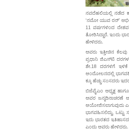
ನವದೆಹಲಿಯಲ್ಲಿ ನಡೆದ ಕ
‘ನಮೋ ಯುವ ರನ್’ ಅಭಿಯಾ
11 ವರ್ಷಗಳಿಂದ ದೇಶವನ್ನ
ತೋರಿಸಿದ್ದಾರೆ. ಇಂದು 
ಹೇಳಿದರು.
ಅವರು ಇತ್ತೀಚಿನ ಕೆಲವು 
ಪ್ರಧಾನಿ ಜಿಎಸ್‌ಟಿ ದರಗ
ಶೇ.18 ದರಗಳಿಗೆ ಇಳಿಕೆ
ಆಂದೋಲನದಲ್ಲಿ ಭಾಗವಹಿಸಿ
ಕ್ಕೂ ಹೆಚ್ಚು ಸಂಸದರು ಇದರಲ
ಬಿಜೆವೈಎಂ ಅಧ್ಯಕ್ಷ ಹಾಗ
ಅವರ ಜನ್ಮದಿನಾಚರಣೆ 
ಆಯೋಜಿಸಲಾಗುವುದು ಎಂದು
ಭಾಗವಹಿಸಲಿದ್ದು, ಒಟ್ಟು
ಇದು ಭಾರತದ ಇತಿಹಾಸದಲ್
ಎಂದು ಅವರು ಹೇಳಿದರು.