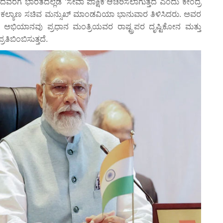
ೆಗೆ ಭಾರತದೆಲ್ಲೆಡೆ ‘ಸೇವಾ ಪಾಕ್ಷಿಕ’ಆಚರಿಸಲಾಗುತ್ತದೆ ಎಂದು ಕೇಂದ್ರ
 ಕಲ್ಯಾಣ ಸಚಿವ ಮನ್ಸುಖ್ ಮಾಂಡವಿಯಾ ಭಾನುವಾರ ತಿಳಿಸಿದರು. ಅವರ
ಅಭಿಯಾನವು ಪ್ರಧಾನ ಮಂತ್ರಿಯವರ ರಾಷ್ಟ್ರಪರ ದೃಷ್ಟಿಕೋನ ಮತ್ತು
ಿಬಿಂಬಿಸುತ್ತದೆ.