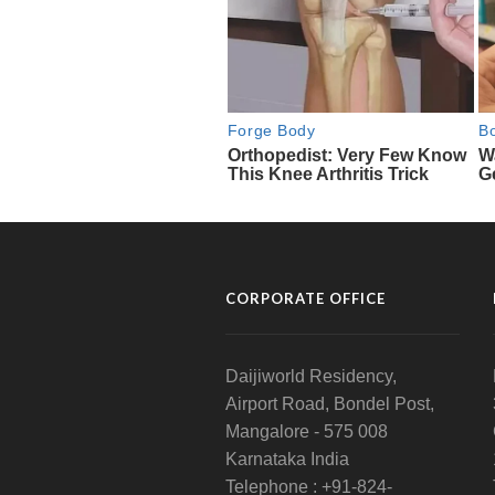
CORPORATE OFFICE
Daijiworld Residency,
Airport Road, Bondel Post,
Mangalore - 575 008
Karnataka India
Telephone : +91-824-