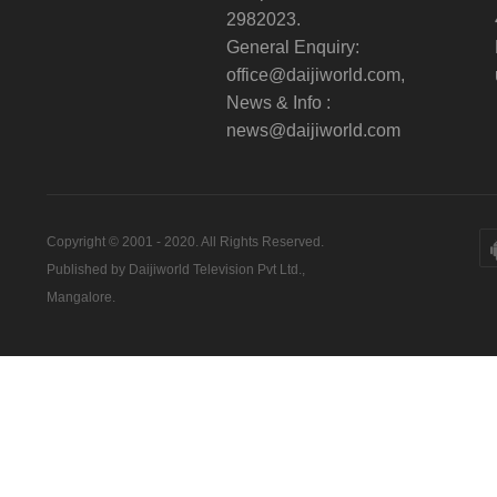
2982023.
General Enquiry:
office@daijiworld.com,
News & Info :
news@daijiworld.com
Copyright © 2001 - 2020. All Rights Reserved.
Published by Daijiworld Television Pvt Ltd.,
Mangalore.