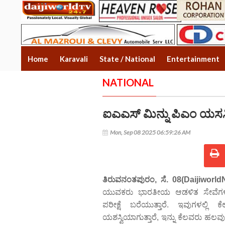
Home
Karavali
State / National
Entertainment
NATIONAL
ಐಎಎಸ್ ಮಿನ್ನು ಪಿಎಂ ಯ
Mon, Sep 08 2025 06:59:26 AM
ತಿರುವನಂತಪುರಂ, ಸೆ. 08(Daijiworld
ಯುವಕರು ಭಾರತೀಯ ಆಡಳಿತ ಸೇವೆಗಳಲ್ಲ
ಪರೀಕ್ಷೆ ಬರೆಯುತ್ತಾರೆ. ಇವುಗಳಲ್ಲಿ
ಯಶಸ್ವಿಯಾಗುತ್ತಾರೆ, ಇನ್ನು ಕೆಲವರು ಹಲವ