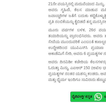
21ನೇ ವಯಸ್ಸಿನಲ್ಲಿ ಮದುವೆಯಾದ ಮಿನ್ನು,
ಅವರು ಗೃಹಿಣಿ, ಕೆಲಸ ಮಾಡುವ ಮಹ
ಜವಾಬ್ದಾರಿಗಳ ಜತೆಗೆ ಬದುಕು ಕಟ್ಟಿಕೊಳ್ಳು
ಪ್ರತಿ ನಂಬಿಕೆಯನ್ನು ಕೈಬಿಡದೆ ತನ್ನ ಮನಸ್ಸಿನಲ
ಮೂರು ವರ್ಷಗಳ ಬಳಿಕ, 26ರ ವಯಸ್ಸಿನಲ
ತಯಾರಿಯನ್ನು ಪ್ರಾರಂಭಿಸಿದರು. ಅವರು
ಸೇವೆಯ ಮುಂದುವರಿಕೆ ಎಂಬಂತೆ ಕಾಣಲ್ಪಡ
ಉದ್ದೇಶದಿಂದ ಯುಪಿಎಸ್‌ಸಿ ಪ್ರಯಾ
ಅಕಾಡೆಮಿಗೆ ಸೇರಿ, ಅವರು 6 ಪ್ರಯತ್ನಗಳ
ಅವರು ದಿನವಿಡೀ ಕಚೇರಿಯ ಕೆಲಸಗಳನ್ನು ನಿರ
ಓದುತ್ತಾ ಮಿನ್ನು, ಎಐಆರ್ 150 (ಅಖಿಲ ಭಾ
ಪ್ರಯತ್ನಗಳ ನಂತರ ಯಶಸ್ಸು ಕಂಡರು. ಅವರ
ಮತ್ತು ಧೈರ್ಯ ಇಂದಿಗೂ ಸಾವಿರಾರು ಹೆಣ್ಣುಮ
ದೈಜಿವರ್ಲ್ಡ್ ಕನ್ನಡ
ಚ