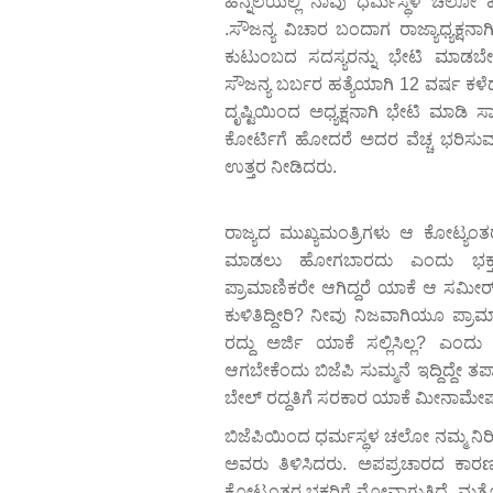
ಹಿನ್ನೆಲೆಯಲ್ಲಿ ನಾವು ಧರ್ಮಸ್ಥಳ ಚಲೋ ಹ
.ಸೌಜನ್ಯ ವಿಚಾರ ಬಂದಾಗ ರಾಜ್ಯಾಧ್ಯಕ್ಷನಾ
ಕುಟುಂಬದ ಸದಸ್ಯರನ್ನು ಭೇಟಿ ಮಾಡಬೇ
ಸೌಜನ್ಯ ಬರ್ಬರ ಹತ್ಯೆಯಾಗಿ 12 ವರ್ಷ ಕ
ದೃಷ್ಟಿಯಿಂದ ಅಧ್ಯಕ್ಷನಾಗಿ ಭೇಟಿ ಮಾಡಿ ಸಾ
ಕೋರ್ಟಿಗೆ ಹೋದರೆ ಅದರ ವೆಚ್ಚ ಭರಿಸುವ ಭರ
ಉತ್ತರ ನೀಡಿದರು.
ರಾಜ್ಯದ ಮುಖ್ಯಮಂತ್ರಿಗಳು ಆ ಕೋಟ್ಯಂತರ ಭ
ಮಾಡಲು ಹೋಗಬಾರದು ಎಂದು ಭಕ್ತ
ಪ್ರಾಮಾಣಿಕರೇ ಆಗಿದ್ದರೆ ಯಾಕೆ ಆ ಸಮೀರ್
ಕುಳಿತಿದ್ದೀರಿ? ನೀವು ನಿಜವಾಗಿಯೂ ಪ್ರಾಮ
ರದ್ದು ಅರ್ಜಿ ಯಾಕೆ ಸಲ್ಲಿಸಿಲ್ಲ? ಎಂದ
ಆಗಬೇಕೆಂದು ಬಿಜೆಪಿ ಸುಮ್ಮನೆ ಇದ್ದಿದ್ದೇ ತಪ
ಬೇಲ್ ರದ್ದತಿಗೆ ಸರಕಾರ ಯಾಕೆ ಮೀನಾಮೇಷ 
ಬಿಜೆಪಿಯಿಂದ ಧರ್ಮಸ್ಥಳ ಚಲೋ ನಮ್ಮ ನಿರೀ
ಅವರು ತಿಳಿಸಿದರು. ಅಪಪ್ರಚಾರದ ಕಾರ
ಕೋಟ್ಯಂತರ ಭಕ್ತರಿಗೆ ನೋವಾಗುತ್ತಿದೆ. ಮತ