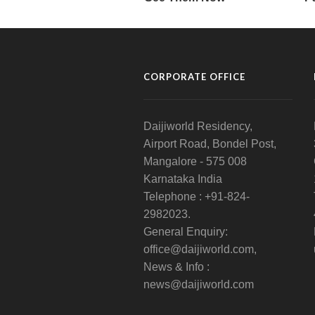
CORPORATE OFFICE
Daijiworld Residency,
Airport Road, Bondel Post,
Mangalore - 575 008
Karnataka India
Telephone : +91-824-
2982023.
General Enquiry:
office@daijiworld.com,
News & Info :
news@daijiworld.com