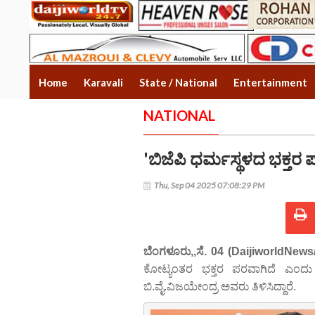
Home
Karavali
State / National
Entertainment
NATIONAL
'ಬಿಜೆಪಿ ಧರ್ಮಸ್ಥಳದ ಭಕ್ತರ 
Thu, Sep 04 2025 07:08:29 PM
ಬೆಂಗಳೂರು,,ಸೆ. 04 (DaijiworldNews
ಕೋಟ್ಯಂತರ ಭಕ್ತರ ಪರವಾಗಿದೆ ಎಂದು ಬಿ
ಬಿ.ವೈ.ವಿಜಯೇಂದ್ರ ಅವರು ತಿಳಿಸಿದ್ದಾರೆ.