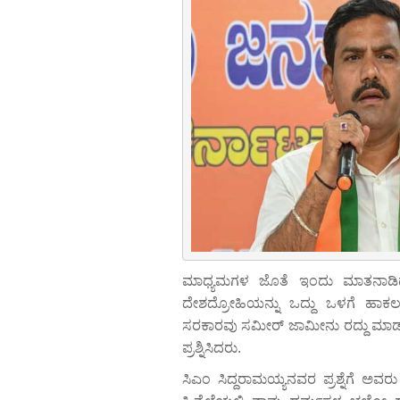
ಮಾಧ್ಯಮಗಳ ಜೊತೆ ಇಂದು ಮಾತನಾಡಿದ 
ದೇಶದ್ರೋಹಿಯನ್ನು ಒದ್ದು ಒಳಗೆ ಹಾಕಲು 
ಸರಕಾರವು ಸಮೀರ್ ಜಾಮೀನು ರದ್ದು ಮಾಡುವಂ
ಪ್ರಶ್ನಿಸಿದರು.
ಸಿಎಂ ಸಿದ್ದರಾಮಯ್ಯನವರ ಪ್ರಶ್ನೆಗೆ ಅವರ