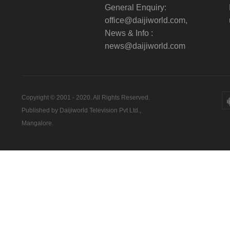
General Enquiry:
office@daijiworld.com,
News & Info :
news@daijiworld.com
Copyright © 2001 - 2020. All Rights Reserved.
Published by Daijiworld Television Pvt Ltd.,
Mangalore.