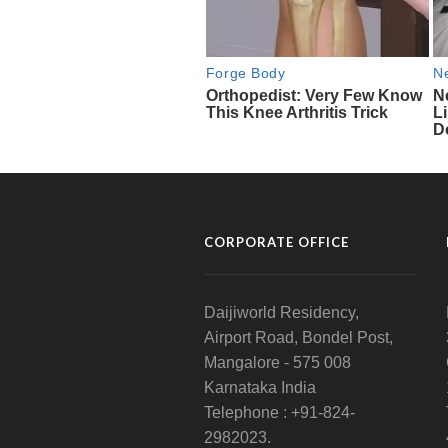
CORPORATE OFFICE
Daijiworld Residency,
Airport Road, Bondel Post,
Mangalore - 575 008
Karnataka India
Telephone : +91-824-
2982023.