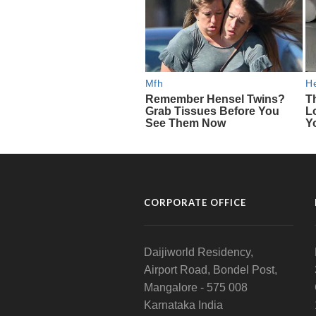
CORPORATE OFFICE
Daijiworld Residency,
Airport Road, Bondel Post,
Mangalore - 575 008
Karnataka India