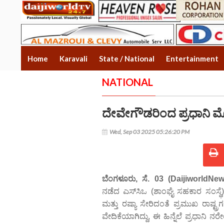
Home
Karavali
State / National
Entertainment
NATIONAL
ದೇವೇಗೌಡರಿಂದ ಪ್ರಧಾನಿ ಮೋದ
Wed, Sep 03 2025 05:26:20 PM
ಬೆಂಗಳೂರು, ಸೆ. 03 (DaijiworldNew
ನಡೆದ ಎಸ್‌ಸಿಒ (ಶಾಂಘೈ ಸಹಕಾರ ಸಂಸ್ಥ
ಮತ್ತು ರಷ್ಯಾ ಸೇರಿದಂತೆ ಪ್ರಮುಖ ರಾಷ್ಟ್ರ
ವೇದಿಕೆಯಾಗಿದ್ದು, ಈ ಹಿನ್ನೆಲೆ ಪ್ರಧಾನಿ