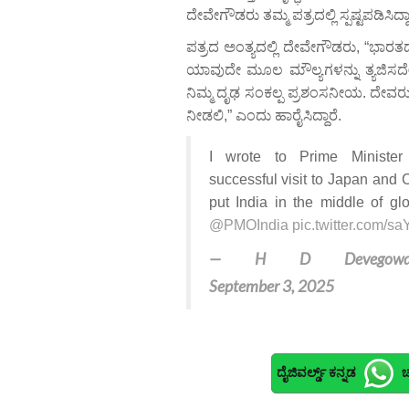
ದೇವೇಗೌಡರು ತಮ್ಮ ಪತ್ರದಲ್ಲಿ ಸ್ಪಷ್ಟಪಡಿಸಿದ್ದಾ
ಪತ್ರದ ಅಂತ್ಯದಲ್ಲಿ ದೇವೇಗೌಡರು, “ಭಾರ
ಯಾವುದೇ ಮೂಲ ಮೌಲ್ಯಗಳನ್ನು ತ್ಯಜಿಸದೇ 
ನಿಮ್ಮ ದೃಢ ಸಂಕಲ್ಪ ಪ್ರಶಂಸನೀಯ. ದೇವರು 
ನೀಡಲಿ,” ಎಂದು ಹಾರೈಸಿದ್ದಾರೆ.
I wrote to Prime Ministe
successful visit to Japan and Ch
put India in the middle of gl
@PMOIndia
pic.twitter.com/sa
— H D Devegowda (
September 3, 2025
ದೈಜಿವರ್ಲ್ಡ್ ಕನ್ನಡ
ಚ