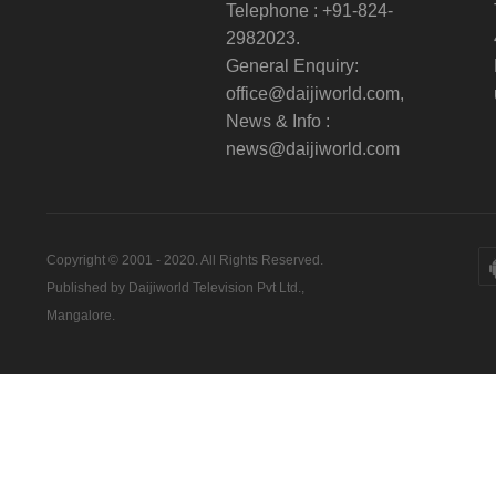
Telephone : +91-824-
2982023.
General Enquiry:
office@daijiworld.com,
News & Info :
news@daijiworld.com
Copyright © 2001 - 2020. All Rights Reserved.
Published by Daijiworld Television Pvt Ltd.,
Mangalore.