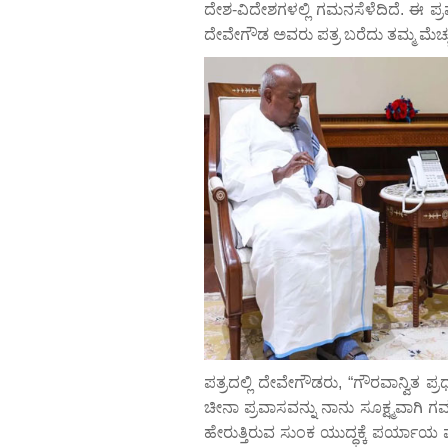
ದೇಶ-ವಿದೇಶಗಳಲ್ಲಿ ಗಮನಸೆಳೆದಿದೆ. ಈ ಪ್ರವ
ದೇವೇಗೌಡ ಅವರು ಪತ್ರ ಬರೆದು ತಮ್ಮ ಮೆಚ್ಚುಗೆಯ
ಪತ್ರದಲ್ಲಿ ದೇವೇಗೌಡರು, “ಗೌರವಾನ್ವಿತ ಪ
ಚೀನಾ ಪ್ರವಾಸವನ್ನು ನಾನು ಸೂಕ್ಷ್ಮವಾಗಿ 
ಹೇರುತ್ತಿರುವ ಸುಂಕ ಯುದ್ಧಕ್ಕೆ ಪರ್ಯಾಯ ಮ